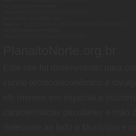
categories="10,106,110,111,112,113,107,108,109"]
[wp_bannerize group="Itaiopolis"
categories="12,114,118,119,120,121,115,116,117"]
[wp_bannerize group="Major Vieira"
categories="11,122,130,123,131,132,133,134,124,126,125,127,128,129"]
[wp_bannerize group="Irineopolis"
categories="9,135,139,140,141,142,136,137,138"]
PlanaltoNorte.org.br
Este site foi desenvolvido para c
cunho técnico/econômico e divulg
ele merece em especial a microrr
características peculiares e mão d
Selecione ao lado o Município e co