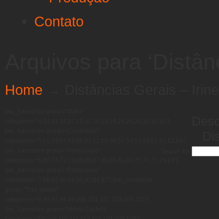
Contato
Arquivos para ‘Distânc
Home
→
Distâncias Gerais – Irine
[wp_bannerize group="Mafra"
Desc
categories="4,14,21,18,27,19,17,26,23,15,24,25,20,22,32,33"]
[wp_bannerize group="Canoinhas"
Dis
categories="5,51,59,67,65,66,53,52,60,56,57,54,55,58,61,63,62,64"]
[wp_bannerize group="Porto União"
Search for:
categories="6,68,74,72,73,80,84,87,86,85,81,82,75,76,77,79,83"]
[wp_bannerize group="Papanduva"
categories="7,88,89,90,91,95,93,94,92"] [wp_bannerize
group="Tres Barras"
categories="8,96,97,98,99,100,101,102,103,104,105"]
[wp_bannerize group="Monte Castelo"