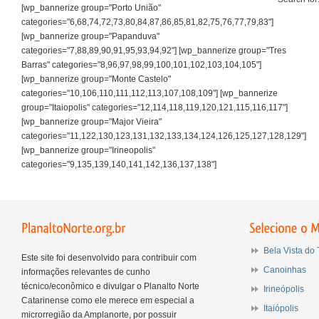
[wp_bannerize group="Porto União"
categories="6,68,74,72,73,80,84,87,86,85,81,82,75,76,77,79,83"]
[wp_bannerize group="Papanduva"
categories="7,88,89,90,91,95,93,94,92"] [wp_bannerize group="Tres
Barras" categories="8,96,97,98,99,100,101,102,103,104,105"]
[wp_bannerize group="Monte Castelo"
categories="10,106,110,111,112,113,107,108,109"] [wp_bannerize
group="Itaiopolis" categories="12,114,118,119,120,121,115,116,117"]
[wp_bannerize group="Major Vieira"
categories="11,122,130,123,131,132,133,134,124,126,125,127,128,129"]
[wp_bannerize group="Irineopolis"
categories="9,135,139,140,141,142,136,137,138"]
Bela Vista do 
Este site foi desenvolvido para contribuir com
Canoinhas
informações relevantes de cunho
técnico/econômico e divulgar o Planalto Norte
Irineópolis
Catarinense como ele merece em especial a
Itaiópolis
microrregião da Amplanorte, por possuir