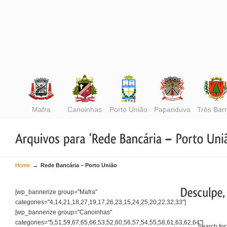
Mafra
Canoinhas
Porto União
Papanduva
Três Bar
→
Home
Rede Bancária – Porto União
[wp_bannerize group="Mafra"
categories="4,14,21,18,27,19,17,26,23,15,24,25,20,22,32,33"]
[wp_bannerize group="Canoinhas"
categories="5,51,59,67,65,66,53,52,60,56,57,54,55,58,61,63,62,64"]
Search for