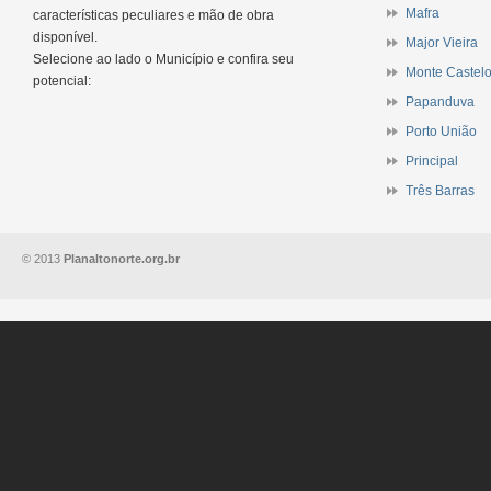
Mafra
características peculiares e mão de obra
disponível.
Major Vieira
Selecione ao lado o Município e confira seu
Monte Castel
potencial:
Papanduva
Porto União
Principal
Três Barras
© 2013
Planaltonorte.org.br