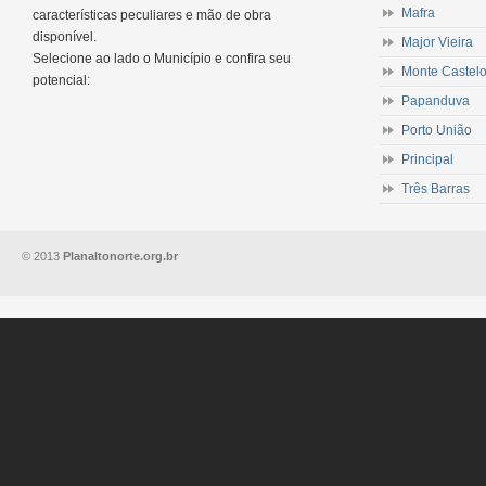
Mafra
características peculiares e mão de obra
disponível.
Major Vieira
Selecione ao lado o Município e confira seu
Monte Castel
potencial:
Papanduva
Porto União
Principal
Três Barras
© 2013
Planaltonorte.org.br