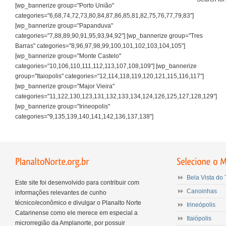
[wp_bannerize group="Porto União"
categories="6,68,74,72,73,80,84,87,86,85,81,82,75,76,77,79,83"]
[wp_bannerize group="Papanduva"
categories="7,88,89,90,91,95,93,94,92"] [wp_bannerize group="Tres
Barras" categories="8,96,97,98,99,100,101,102,103,104,105"]
[wp_bannerize group="Monte Castelo"
categories="10,106,110,111,112,113,107,108,109"] [wp_bannerize
group="Itaiopolis" categories="12,114,118,119,120,121,115,116,117"]
[wp_bannerize group="Major Vieira"
categories="11,122,130,123,131,132,133,134,124,126,125,127,128,129"]
[wp_bannerize group="Irineopolis"
categories="9,135,139,140,141,142,136,137,138"]
Bela Vista do 
Este site foi desenvolvido para contribuir com
Canoinhas
informações relevantes de cunho
técnico/econômico e divulgar o Planalto Norte
Irineópolis
Catarinense como ele merece em especial a
Itaiópolis
microrregião da Amplanorte, por possuir