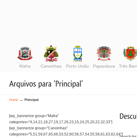
Mafra
Canoinhas
Porto União
Papanduva
Três Bar
→
Home
Principal
[wp_bannerize group="Mafra"
categories="4,14,21,18,27,19,17,26,23,15,24,25,20,22,32,33"]
[wp_bannerize group="Canoinhas"
categories="5,51,59,67,65,66,53,52,60,56,57,54,55,58,61,63,62,64"]
Search for